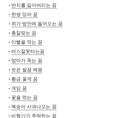
반지를 잃어버리는 꿈
한쌍 잉어 꿈
쥐가 방안에 들어오는 꿈
총칼맞는 꿈
이빨을 깍는 꿈
버스잘못타는꿈
엄마가 죽는 꿈
씻은 쌀꿈 해몽
황금 꽃게 꿈
게임 꿈
꽃을 꺾는 꿈
복숭아 사과나오는 꿈
비행기가 추락하는 꿈