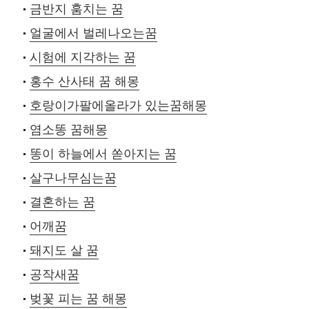
금반지 훔치는 꿈
얼굴에서 벌레나오는꿈
시험에 지각하는 꿈
홍수 산사태 꿈 해몽
호랑이가팔에올라가 있는꿈해몽
염소똥 꿈해몽
똥이 하늘에서 쏟아지는 꿈
살구나무심는꿈
결혼하는 꿈
어깨꿈
돼지도 살 꿈
공작새꿈
벚꽃 피는 꿈 해몽