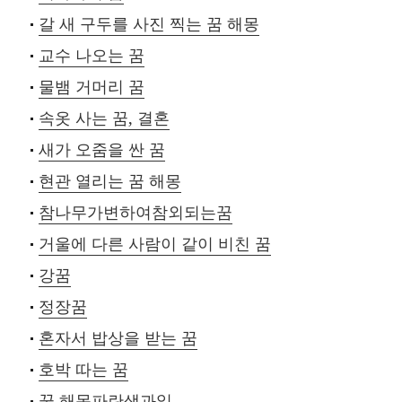
갈 새 구두를 사진 찍는 꿈 해몽
교수 나오는 꿈
물뱀 거머리 꿈
속옷 사는 꿈, 결혼
새가 오줌을 싼 꿈
현관 열리는 꿈 해몽
참나무가변하여참외되는꿈
거울에 다른 사람이 같이 비친 꿈
강꿈
정장꿈
혼자서 밥상을 받는 꿈
호박 따는 꿈
꿈 해몽파란색과일