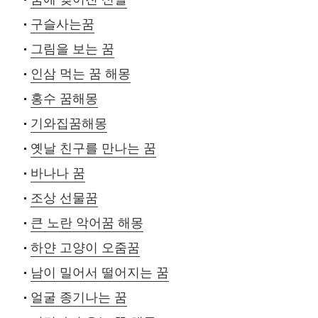
구슬사는꿈
그림을 보는 꿈
인삼 먹는 꿈 해몽
홍수 꿈해몽
기와집꿈해몽
옛날 친구를 만나는 꿈
바나나 꿈
조상 선물꿈
큰 노란 악어꿈 해몽
하얀 고양이 오줌꿈
남이 밀어서 떨어지는 꿈
얼굴 종기나는 꿈