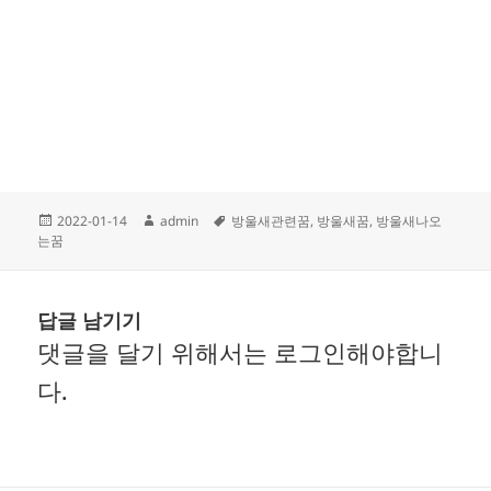
작
글
태
2022-01-14
admin
방울새관련꿈
,
방울새꿈
,
방울새나오
성
쓴
그
는꿈
일
이
자
답글 남기기
댓글을 달기 위해서는
로그인
해야합니
다.