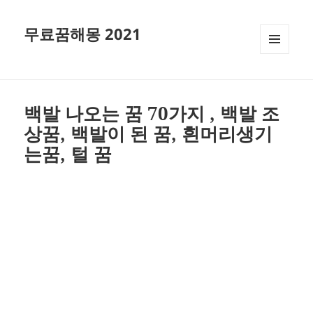
무료꿈해몽 2021
메뉴와
위젯
백발 나오는 꿈 70가지 , 백발 조
상꿈, 백발이 된 꿈, 흰머리생기
는꿈, 털 꿈