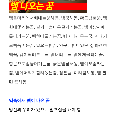
뱀을머리에서빼내는꿈해몽, 뱀꿈해몽, 황금뱀불꿈, 뱀
한테쫓기는꿈, 길가에뱀이우글거리는꿈, 뱀이상자에
들어가는꿈, 뱀한테물리는꿈, 뱀이다리무는꿈, 막대기
로뱀죽이는꿈, 날으는뱀꿈, 연못에뱀이있던꿈, 화려한
뱀꿈, 뱀이달려드는꿈, 뱀버리는꿈, 뱀에게물리는꿈,
항문으로뱀들어가는꿈, 굵은뱀꿈해몽, 뱀이오줌싸는
꿈, 뱀에머리가잘려있는꿈, 검은뱀4마리꿈해몽,
뱀 관
련 꿈해몽
입속에서 뱀이 나온 꿈
망신의 우려가 있으니 말조심을 해야 함