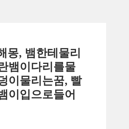
 해몽, 뱀한테물리
파란뱀이다리를물
덩이물리는꿈, 빨
마뱀이입으로들어