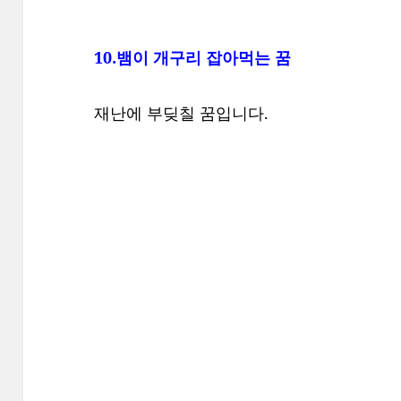
10.뱀이 개구리 잡아먹는 꿈
재난에 부딪칠 꿈입니다.