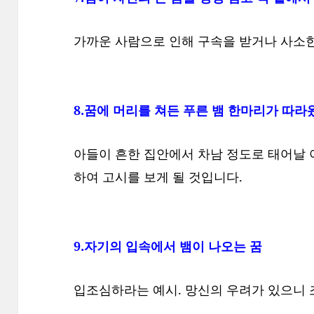
가까운 사람으로 인해 구속을 받거나 사소
8.꿈에 머리를 쳐든 푸른 뱀 한마리가 따라
아들이 흔한 집안에서 차남 정도로 태어날 
하여 고시를 보게 될 것입니다.
9.자기의 입속에서 뱀이 나오는 꿈
입조심하라는 예시. 망신의 우려가 있으니 