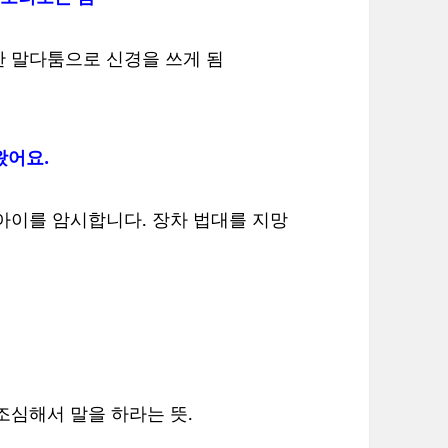
한 말다툼으로 신경을 쓰게 됨
왔어요.
아이를 암시합니다. 장차 법대를 지망
조심해서 말을 하라는 뜻.