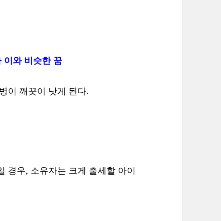
 이와 비슷한 꿈
병이 깨끗이 낫게 된다.
일 경우, 소유자는 크게 출세할 아이