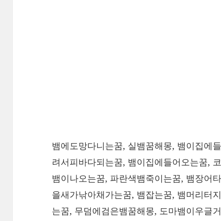
뱀에도망다니는꿈, 실뱀꿈해몽, 뱀이집에들
려서피바다되는꿈, 뱀이집에들어오는꿈, 코
뱀이나오는꿈, 파란색뱀죽이는꿈, 뱀장어타
을새가낚아채가는꿈, 뱀잡는꿈, 뱀머리터지
는꿈, 무덤에검은뱀꿈해몽, 도마뱀이우글거