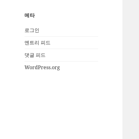
메타
로그인
엔트리 피드
댓글 피드
WordPress.org