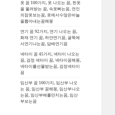
옷 꿈 100가지, 옷 나오는 꿈, 헌옷
을 물려받는 꿈, 속옷빠는꿈, 연인
의잠옷보는꿈, 옷에서수많은바늘
을뽑아내는꿈해몽
연기 꿈 92가지, 연기 나오는 꿈,
화재 연기 꿈, 하얀연기꿈, 굴뚝에
서연기나는꿈, 담배연기꿈
넥타이 꿈 45가지, 넥타이 나오는
꿈, 검정 넥타이 꿈, 넥타이꿈해몽,
넥타이를선물받는꿈, 검정넥타이
꿈
임산부 꿈 100가지, 임산부 나오
는 꿈, 임산부 꿈해몽, 임산부나오
는꿈, 임산부배를만지는꿈, 임산
부보는꿈