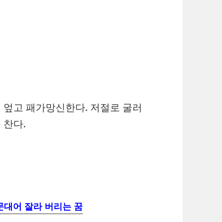
 엎고 패가망신한다. 저절로 굴러
 찬다.
문대어 잘라 버리는 꿈