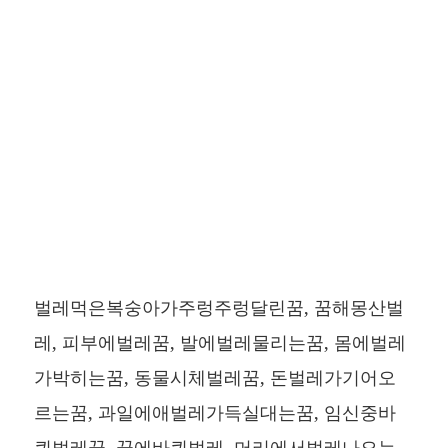
벌레먹은복숭아가주렁주렁달린꿈, 꿈해몽산벌
레, 피부에벌레꿈, 발에벌레물리는꿈, 몸에벌레
가박히는꿈, 동물시체벌레꿈, 돈벌레가기어오
르는꿈, 과일에애벌레가득실대는꿈, 임신중바
퀴벌레꿈, 꿈에바퀴벌레, 머리에서벌레나오는