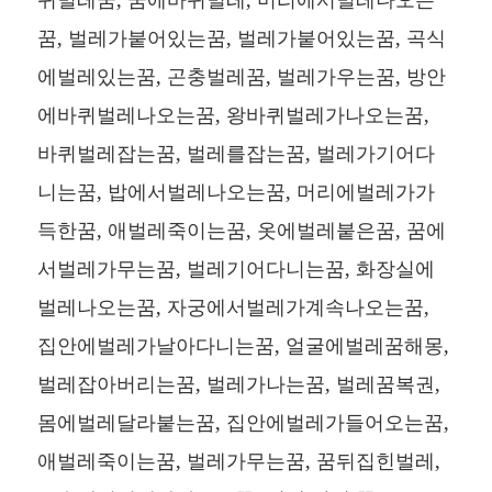
꿈, 벌레가붙어있는꿈, 벌레가붙어있는꿈, 곡식
에벌레있는꿈, 곤충벌레꿈, 벌레가우는꿈, 방안
에바퀴벌레나오는꿈, 왕바퀴벌레가나오는꿈,
바퀴벌레잡는꿈, 벌레를잡는꿈, 벌레가기어다
니는꿈, 밥에서벌레나오는꿈, 머리에벌레가가
득한꿈, 애벌레죽이는꿈, 옷에벌레붙은꿈, 꿈에
서벌레가무는꿈, 벌레기어다니는꿈, 화장실에
벌레나오는꿈, 자궁에서벌레가계속나오는꿈,
집안에벌레가날아다니는꿈, 얼굴에벌레꿈해몽,
벌레잡아버리는꿈, 벌레가나는꿈, 벌레꿈복권,
몸에벌레달라붙는꿈, 집안에벌레가들어오는꿈,
애벌레죽이는꿈, 벌레가무는꿈, 꿈뒤집힌벌레,