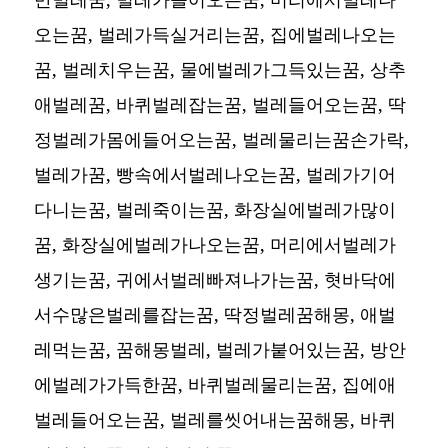
오는꿈, 벌레가득실거리는꿈, 집에벌레나오는
꿈, 벌레치우는꿈, 물에벌레가그득있는꿈, 상추
애벌레꿈, 바퀴벌레잡는꿈, 벌레들어오는꿈, 딱
정벌레가몸에들어오는꿈, 벌레물리는꿈손가락,
벌레가꿈, 빵속에서벌레나오는꿈, 벌레가기어
다니는꿈, 벌레죽이는꿈, 화장실에벌레가많이
꿈, 화장실에벌레가나오는꿈, 머리에서벌레가
생기는꿈, 귀에서벌레빠져나가는꿈, 혓바닥에
서수많은벌레를잡는꿈, 딱정벌레꿈해몽, 애벌
레먹는꿈, 꿈해몽벌레, 벌레가붙어있는꿈, 방안
에벌레가가득한꿈, 바퀴벌레물리는꿈, 집에애
벌레들어오는꿈, 벌레를씻어내는꿈해몽, 바퀴