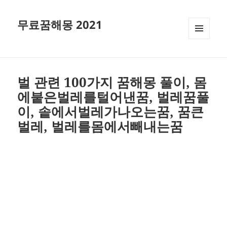
무료꿈해몽 2021
메뉴와
위젯
벌 관련 100가지 꿈해몽 풀이, 몸
에붙은벌레를털어낸꿈, 벌레꿈풀
이, 솥에서벌레가나오는꿈, 꿈큰
벌레, 벌레를몸에서빼내는꿈