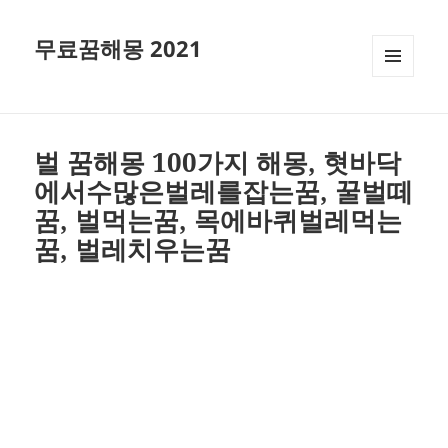
무료꿈해몽 2021
메뉴와
위젯
벌 꿈해몽 100가지 해몽, 혓바닥
에서수많은벌레를잡는꿈, 꿀벌떼
꿈, 벌먹는꿈, 목에바퀴벌레먹는
꿈, 벌레치우는꿈