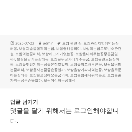
작
글
태
2025-07-23
admin
보쌈 관련 꿈
,
보쌈과김치함께먹는꿈
성
쓴
그
해몽
,
보쌈과술을함께먹는꿈
,
보쌈꿈해몽의미
,
보쌈먹는꿈로또번호관련
일
이
성
,
보쌈먹는꿈해석
,
보쌈에고기가없는꿈
,
보쌈을나눠주는꿈좋은꿈일
자
까?
,
보쌈을남기는꿈해몽
,
보쌈을누군가에게주는꿈
,
보쌈을만드는꿈해
몽
,
보쌈을맛있게먹는꿈좋은징조일까
,
보쌈을먹고배부른꿈
,
보쌈을버리
는꿈해석
,
보쌈을사는꿈좋은꿈일까
,
보쌈을쌈에싸서먹는꿈
,
보쌈을주문
하는꿈해몽
,
보쌈을포장해오는꿈의미
,
보쌈을함께나눠먹는꿈
,
보쌈을혼
자먹는꿈무슨뜻일까
,
보쌈이상하는꿈해석
답글 남기기
댓글을 달기 위해서는
로그인
해야합니
다.