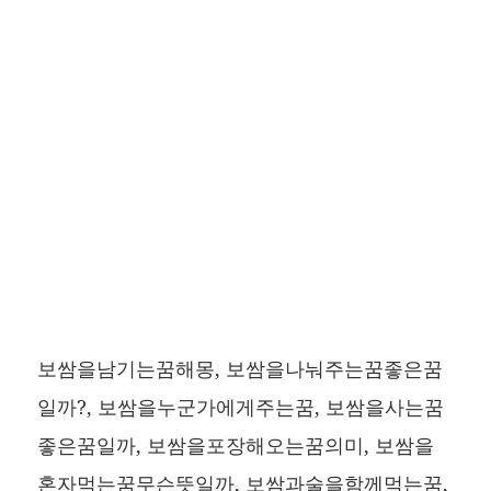
보쌈을남기는꿈해몽, 보쌈을나눠주는꿈좋은꿈
일까?, 보쌈을누군가에게주는꿈, 보쌈을사는꿈
좋은꿈일까, 보쌈을포장해오는꿈의미, 보쌈을
혼자먹는꿈무슨뜻일까, 보쌈과술을함께먹는꿈,