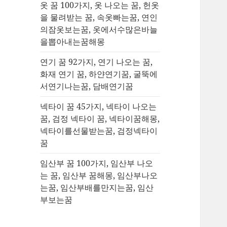
옷 꿈 100가지, 옷 나오는 꿈, 헌옷
을 물려받는 꿈, 속옷빠는꿈, 연인
의잠옷보는꿈, 옷에서수많은바늘
을뽑아내는꿈해몽
연기 꿈 92가지, 연기 나오는 꿈,
화재 연기 꿈, 하얀연기꿈, 굴뚝에
서연기나는꿈, 담배연기꿈
넥타이 꿈 45가지, 넥타이 나오는
꿈, 검정 넥타이 꿈, 넥타이꿈해몽,
넥타이를선물받는꿈, 검정넥타이
꿈
임산부 꿈 100가지, 임산부 나오
는 꿈, 임산부 꿈해몽, 임산부나오
는꿈, 임산부배를만지는꿈, 임산
부보는꿈