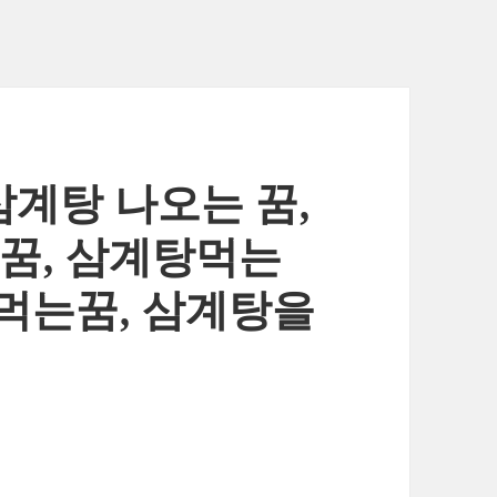
삼계탕 나오는 꿈,
 꿈, 삼계탕먹는
먹는꿈, 삼계탕을