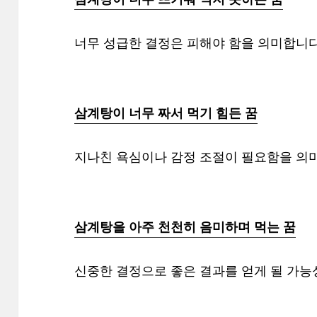
너무 성급한 결정은 피해야 함을 의미합니다
삼계탕이 너무 짜서 먹기 힘든 꿈
지나친 욕심이나 감정 조절이 필요함을 의
삼계탕을 아주 천천히 음미하며 먹는 꿈
신중한 결정으로 좋은 결과를 얻게 될 가능