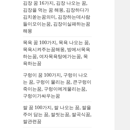
김장 꿈 16가지, 김장 나오는 꿈,
김장을 먹는 꿈 해몽, 김장하다가
김치쏟는꿈의미, 김장하는데사람
들이모이는꿈, 김장이실패하는꿈
해몽
목욕 꿈 100가지, 목욕 나오는 꿈,
목욕시켜주는꿈해몽, 방에서목욕
하는꿈, 여자목욕탕에가는꿈, 목
욕하는꿈
구렁이 꿈 100가지, 구렁이 나오
는 꿈, 구렁이 물리는 꿈, 큰구렁이
죽이는꿈, 구렁이에게물리는꿈,
구렁이가싸우는꿈
쌀 꿈 100가지, 쌀 나오는 꿈, 쌀을
주어 담는 꿈, 쌀씻는꿈, 쌀곡식꿈,
쌀관련꿈