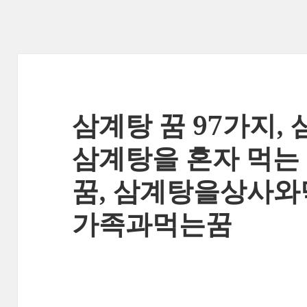
삼계탕 꿈 97가지, 
삼계탕을 혼자 먹는
꿈, 삼계탕을상사와
가족과먹는꿈