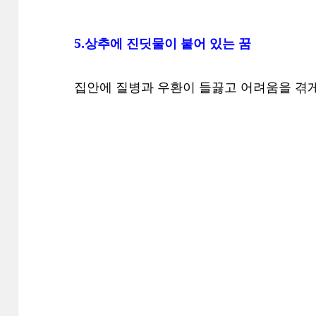
5.상추에 진딧물이 붙어 있는 꿈
집안에 질병과 우환이 들끓고 어려움을 겪게