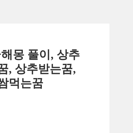
꿈해몽 풀이, 상추
꿈, 상추받는꿈,
추쌈먹는꿈