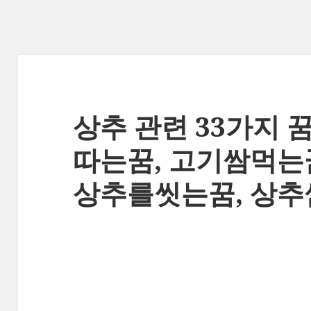
상추 관련 33가지 
따는꿈, 고기쌈먹는
상추를씻는꿈, 상