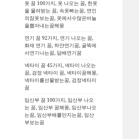
옷 꿈 100가지, 옷 나오는 꿈, 헌옷
을 물려받는 꿈, 속옷빠는꿈, 연인
의잠옷보는꿈, 옷에서수많은바늘
을뽑아내는꿈해몽
연기 꿈 92가지, 연기 나오는 꿈,
화재 연기 꿈, 하얀연기꿈, 굴뚝에
서연기나는꿈, 담배연기꿈
넥타이 꿈 45가지, 넥타이 나오는
꿈, 검정 넥타이 꿈, 넥타이꿈해몽,
넥타이를선물받는꿈, 검정넥타이
꿈
임산부 꿈 100가지, 임산부 나오
는 꿈, 임산부 꿈해몽, 임산부나오
는꿈, 임산부배를만지는꿈, 임산
부보는꿈