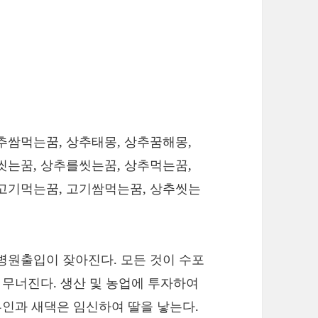
추쌈먹는꿈, 상추태몽, 상추꿈해몽,
씻는꿈, 상추를씻는꿈, 상추먹는꿈,
에고기먹는꿈, 고기쌈먹는꿈, 상추씻는
병원출입이 잦아진다. 모든 것이 수포
 무너진다. 생산 및 농업에 투자하여
부인과 새댁은 임신하여 딸을 낳는다.