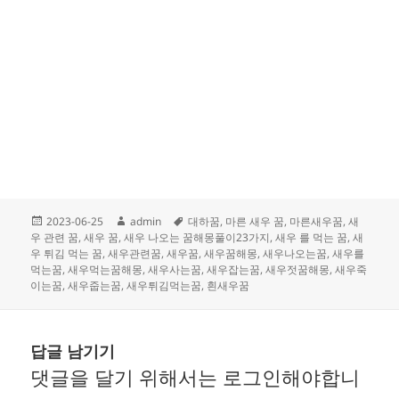
작
글
태
2023-06-25
admin
대하꿈
,
마른 새우 꿈
,
마른새우꿈
,
새
성
쓴
그
우 관련 꿈
,
새우 꿈
,
새우 나오는 꿈해몽풀이23가지
,
새우 를 먹는 꿈
,
새
일
이
우 튀김 먹는 꿈
,
새우관련꿈
,
새우꿈
,
새우꿈해몽
,
새우나오는꿈
,
새우를
자
먹는꿈
,
새우먹는꿈해몽
,
새우사는꿈
,
새우잡는꿈
,
새우젓꿈해몽
,
새우죽
이는꿈
,
새우줍는꿈
,
새우튀김먹는꿈
,
흰새우꿈
답글 남기기
댓글을 달기 위해서는
로그인
해야합니