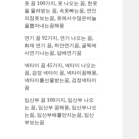
옷 꿈 100가지, 옷 나오는 꿈, 헌옷
을 물려받는 꿈, 속옷빠는꿈, 연인
의잠옷보는꿈, 옷에서수많은바늘
을뽑아내는꿈해몽
연기 꿈 92가지, 연기 나오는 꿈,
화재 연기 꿈, 하얀연기꿈, 굴뚝에
서연기나는꿈, 담배연기꿈
넥타이 꿈 45가지, 넥타이 나오는
꿈, 검정 넥타이 꿈, 넥타이꿈해몽,
넥타이를선물받는꿈, 검정넥타이
꿈
임산부 꿈 100가지, 임산부 나오
는 꿈, 임산부 꿈해몽, 임산부나오
는꿈, 임산부배를만지는꿈, 임산
부보는꿈