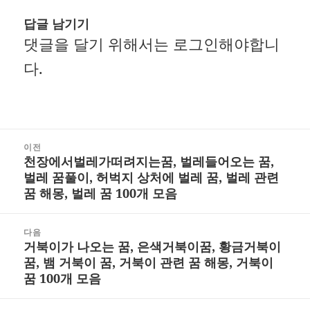
답글 남기기
댓글을 달기 위해서는
로그인
해야합니
다.
글
이전
천장에서벌레가떠려지는꿈, 벌레들어오는 꿈,
내
이
벌레 꿈풀이, 허벅지 상처에 벌레 꿈, 벌레 관련
비
전
꿈 해몽, 벌레 꿈 100개 모음
게
글:
다음
이
거북이가 나오는 꿈, 은색거북이꿈, 황금거북이
다
션
꿈, 뱀 거북이 꿈, 거북이 관련 꿈 해몽, 거북이
음
꿈 100개 모음
글: