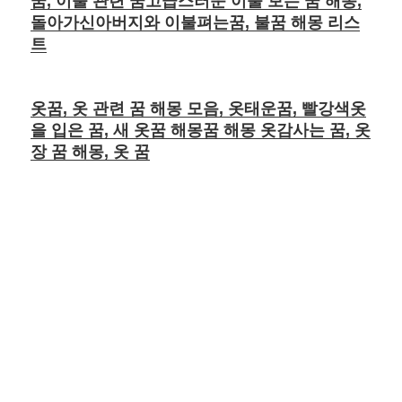
꿈, 이불 관련 꿈고급스러운 이불 보는 꿈 해몽,
돌아가신아버지와 이불펴는꿈, 불꿈 해몽 리스
트
옷꿈, 옷 관련 꿈 해몽 모음, 옷태운꿈, 빨강색옷
을 입은 꿈, 새 옷꿈 해몽꿈 해몽 옷감사는 꿈, 옷
장 꿈 해몽, 옷 꿈