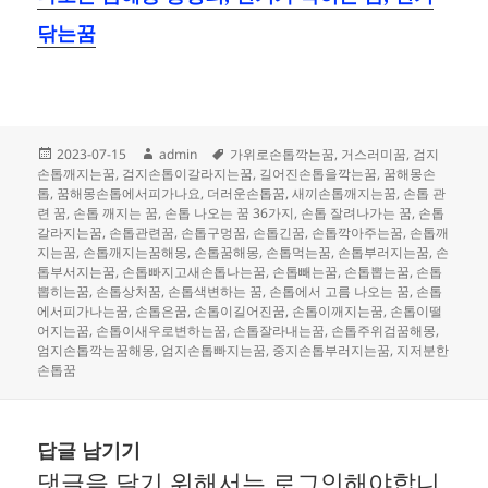
닦는꿈
작
글
태
2023-07-15
admin
가위로손톱깍는꿈
,
거스러미꿈
,
검지
성
쓴
그
손톱깨지는꿈
,
검지손톱이갈라지는꿈
,
길어진손톱을깍는꿈
,
꿈해몽손
일
이
톱
,
꿈해몽손톱에서피가나요
,
더러운손톱꿈
,
새끼손톱깨지는꿈
,
손톱 관
자
련 꿈
,
손톱 깨지는 꿈
,
손톱 나오는 꿈 36가지
,
손톱 잘려나가는 꿈
,
손톱
갈라지는꿈
,
손톱관련꿈
,
손톱구멍꿈
,
손톱긴꿈
,
손톱깍아주는꿈
,
손톱깨
지는꿈
,
손톱깨지는꿈해몽
,
손톱꿈해몽
,
손톱먹는꿈
,
손톱부러지는꿈
,
손
톱부서지는꿈
,
손톱빠지고새손톱나는꿈
,
손톱빼는꿈
,
손톱뽑는꿈
,
손톱
뽑히는꿈
,
손톱상처꿈
,
손톱색변하는 꿈
,
손톱에서 고름 나오는 꿈
,
손톱
에서피가나는꿈
,
손톱은꿈
,
손톱이길어진꿈
,
손톱이깨지는꿈
,
손톱이떨
어지는꿈
,
손톱이새우로변하는꿈
,
손톱잘라내는꿈
,
손톱주위검꿈해몽
,
엄지손톱깍는꿈해몽
,
엄지손톱빠지는꿈
,
중지손톱부러지는꿈
,
지저분한
손톱꿈
답글 남기기
댓글을 달기 위해서는
로그인
해야합니