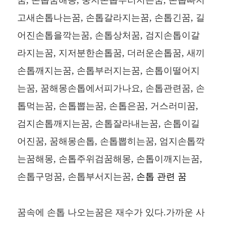
고새손톱나는꿈, 손톱갈라지는꿈, 손톱긴꿈, 길
어진손톱을깍는꿈, 손톱상처꿈, 검지손톱이갈
라지는꿈, 지저분한손톱꿈, 더러운손톱꿈, 새끼
손톱깨지는꿈, 손톱부러지는꿈, 손톱이떨어지
는꿈, 꿈해몽손톱에서피가나요, 손톱관련꿈, 손
톱먹는꿈, 손톱뽑는꿈, 손톱은꿈, 거스러미꿈,
검지손톱깨지는꿈, 손톱잘라내는꿈, 손톱이길
어진꿈, 꿈해몽손톱, 손톱뽑히는꿈, 엄지손톱깍
는꿈해몽, 손톱주위검꿈해몽, 손톱이깨지는꿈,
손톱구멍꿈, 손톱부서지는꿈,
손톱 관련 꿈
꿈속에 손톱 나오는꿈은 재수가 있다.가까운 사