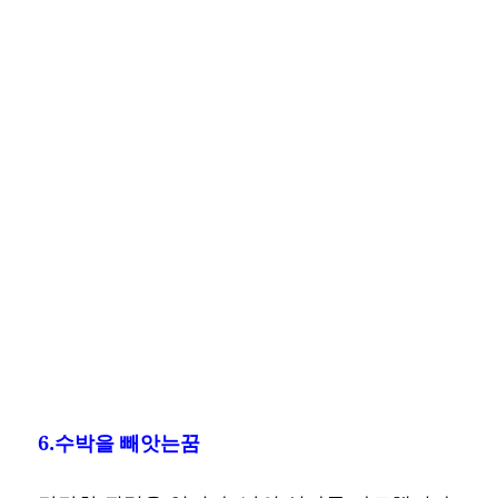
6.수박을 빼앗는꿈