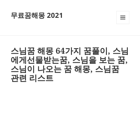
무료꿈해몽 2021
메뉴와
위젯
스님꿈 해몽 64가지 꿈풀이, 스님
에게선물받는꿈, 스님을 보는 꿈,
스님이 나오는 꿈 해몽, 스님꿈
관련 리스트