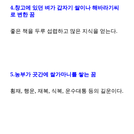
4.창고에 있던 벼가 갑자기 쌀이나 해바라기씨
로 변한 꿈
좋은 책을 두루 섭렵하고 많은 지식을 얻는다.
5.농부가 곳간에 쌀가마니를 쌓는 꿈
횡재, 행운, 재복, 식복, 운수대통 등의 길운이다.