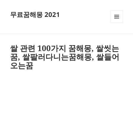
무료꿈해몽 2021
메뉴와
위젯
쌀 관련 100가지 꿈해몽, 쌀씻는
꿈, 쌀팔러다니는꿈해몽, 쌀들어
오는꿈