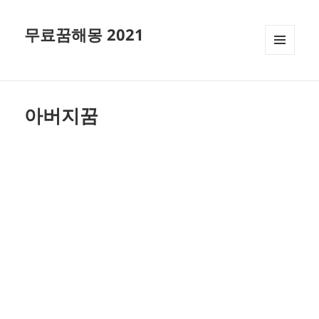
무료꿈해몽 2021
메뉴와
위젯
아버지꿈