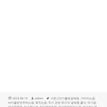
작
글
태
2023-06-15
admin
거문고악기를본꿈해몽
,
기타치는꿈
,
성
쓴
그
바이올린연주하는꿈
,
북치는꿈
,
악기 관련 35가지 꿈해몽 풀이
,
악기꿈
,
일
이
악기꿈해몽
,
악기부는꿈
,
악기부러진꿈
,
악기줄끊어지는꿈
,
악기치는꿈
,