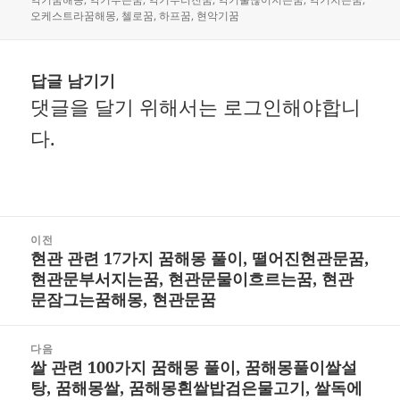
자
오케스트라꿈해몽
,
첼로꿈
,
하프꿈
,
현악기꿈
답글 남기기
댓글을 달기 위해서는
로그인
해야합니
다.
글
이전
현관 관련 17가지 꿈해몽 풀이, 떨어진현관문꿈,
내
이
현관문부서지는꿈, 현관문물이흐르는꿈, 현관
비
전
문잠그는꿈해몽, 현관문꿈
게
글:
다음
이
쌀 관련 100가지 꿈해몽 풀이, 꿈해몽풀이쌀설
다
션
탕, 꿈해몽쌀, 꿈해몽흰쌀밥검은물고기, 쌀독에