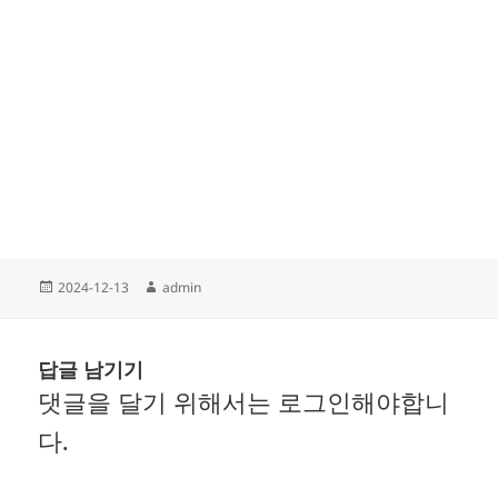
작
글
2024-12-13
admin
성
쓴
일
이
자
답글 남기기
댓글을 달기 위해서는
로그인
해야합니
다.