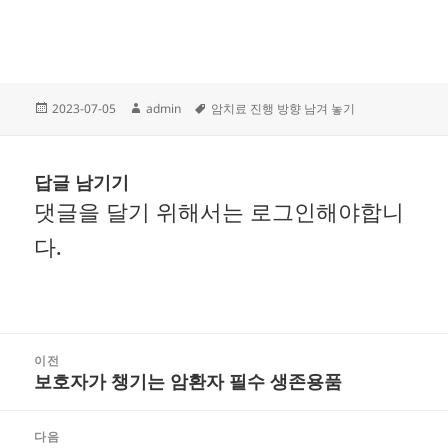
작
글
태
2023-07-05
admin
암치료 진행 방향 남겨 놓기
성
쓴
그
일
이
자
답글 남기기
댓글을 달기 위해서는
로그인
해야합니
다.
글
이전
보호자가 챙기는 암환자 필수 생존용품
내
이
비
전
다음