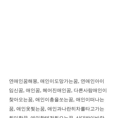
연애인꿈해몽, 애인이도망가는꿈, 연애인아이
임신꿈, 애인꿈, 헤어진애인꿈, 다른사람애인이
찾아오는꿈, 애인이총을쏘는꿈, 애인이떠나는
꿈, 애인옷찢는꿈, 애인과나란히차를타고가는
희미한꿈, 애인한테전화오는꿈, 상대방이바람