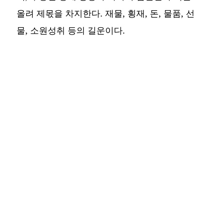
올려 제몫을 차지한다. 재물, 횡재, 돈, 물품, 선
물, 소원성취 등의 길운이다.