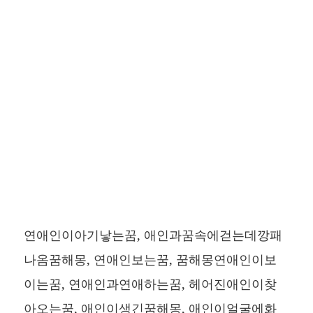
연애인이아기낳는꿈, 애인과꿈속에걷는데깡패
나옴꿈해몽, 연애인보는꿈, 꿈해몽연애인이보
이는꿈, 연애인과연애하는꿈, 헤어진애인이찾
아오는꿈, 애인이생긴꿈해몽, 애인이얼굴에화