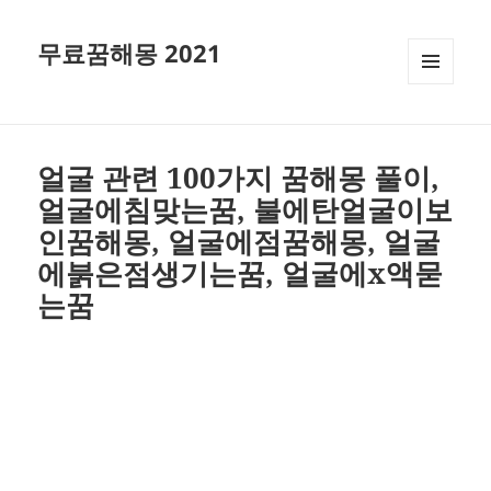
무료꿈해몽 2021
메뉴와
위젯
얼굴 관련 100가지 꿈해몽 풀이,
얼굴에침맞는꿈, 불에탄얼굴이보
인꿈해몽, 얼굴에점꿈해몽, 얼굴
에붉은점생기는꿈, 얼굴에x액묻
는꿈