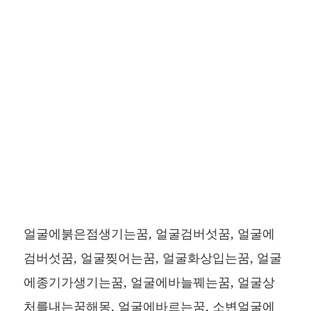
얼굴에붉은점생기는꿈, 얼굴검버섯꿈, 얼굴에
검버섯꿈, 얼굴찢어는꿈, 얼굴화상입는꿈, 얼굴
에종기가생기는꿈, 얼굴에바늘꿰는꿈, 얼굴상
처를내는꿈해몽, 얼굴에바르는꿈, 소변얼굴에