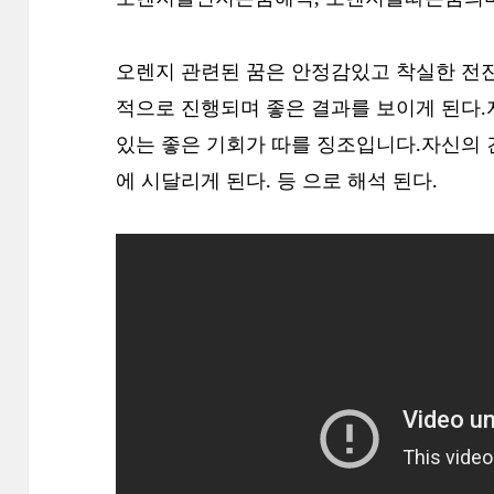
오렌지 관련된 꿈은 안정감있고 착실한 전진
적으로 진행되며 좋은 결과를 보이게 된다
있는 좋은 기회가 따를 징조입니다.자신의
에 시달리게 된다. 등 으로 해석 된다.