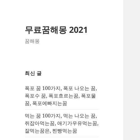
무료꿈해몽 2021
꿈해몽
최신 글
폭포 꿈 100가지, 폭포 나오는 꿈,
폭포수 꿈, 폭포흐르는꿈, 폭포물
꿈, 폭포에빠지는꿈
먹는 꿈 100가지, 먹는 나오는 꿈,
쥐잡아먹는꿈, 애기가우유먹는꿈,
잘먹는꿈은, 찐빵먹는꿈