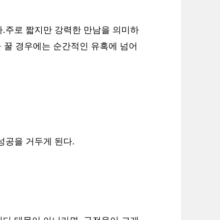
다.주로 짧지만 강력한 만남을 의미하
을 꿀 경우에는 순간적인 유혹에 넘어
성공을 거두게 된다.
니다.태몽이 아니라면, 금전운이 크게