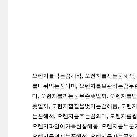
오렌지를먹는꿈해석, 오렌지를사는꿈해석,
를나눠먹는꿈의미, 오렌지를보관하는꿈무
미, 오렌지를까는꿈무슨뜻일까, 오렌지를
뜻일까, 오렌지껍질을벗기는꿈해몽, 오렌
는꿈해석, 오렌지를주는꿈의미, 오렌지를
오렌지과일이가득한꿈해몽, 오렌지를누군가
오렌지를던지는꿈해석, 오렌지를따는꿈의