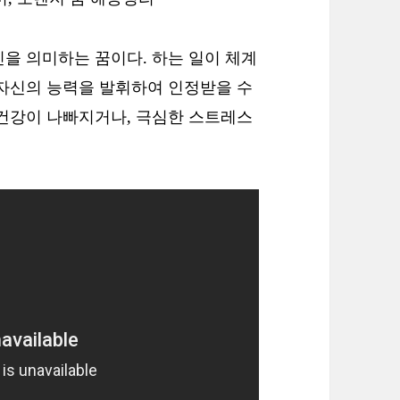
을 의미하는 꿈이다. 하는 일이 체계
.자신의 능력을 발휘하여 인정받을 수
 건강이 나빠지거나, 극심한 스트레스