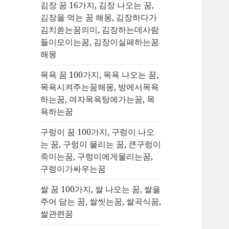
김장 꿈 16가지, 김장 나오는 꿈,
김장을 먹는 꿈 해몽, 김장하다가
김치쏟는꿈의미, 김장하는데사람
들이모이는꿈, 김장이실패하는꿈
해몽
목욕 꿈 100가지, 목욕 나오는 꿈,
목욕시켜주는꿈해몽, 방에서목욕
하는꿈, 여자목욕탕에가는꿈, 목
욕하는꿈
구렁이 꿈 100가지, 구렁이 나오
는 꿈, 구렁이 물리는 꿈, 큰구렁이
죽이는꿈, 구렁이에게물리는꿈,
구렁이가싸우는꿈
쌀 꿈 100가지, 쌀 나오는 꿈, 쌀을
주어 담는 꿈, 쌀씻는꿈, 쌀곡식꿈,
쌀관련꿈