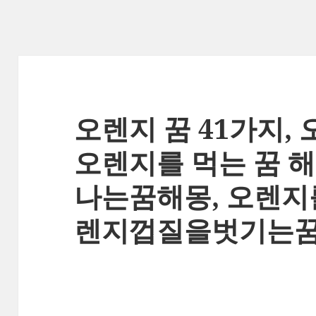
오렌지 꿈 41가지, 
오렌지를 먹는 꿈 
나는꿈해몽, 오렌지
렌지껍질을벗기는