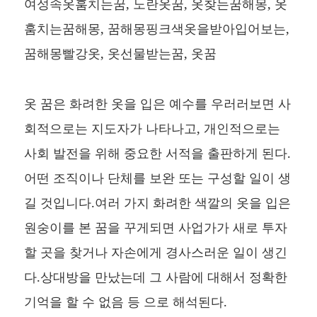
여성속옷훔치는꿈, 노란옷꿈, 옷찾는꿈해몽, 옷
훔치는꿈해몽, 꿈해몽핑크색옷을받아입어보는,
꿈해몽빨강옷, 옷선물받는꿈, 옷꿈
옷 꿈은 화려한 옷을 입은 예수를 우러러보면 사
회적으로는 지도자가 나타나고, 개인적으로는
사회 발전을 위해 중요한 서적을 출판하게 된다.
어떤 조직이나 단체를 보완 또는 구성할 일이 생
길 것입니다.여러 가지 화려한 색깔의 옷을 입은
원숭이를 본 꿈을 꾸게되면 사업가가 새로 투자
할 곳을 찾거나 자손에게 경사스러운 일이 생긴
다.상대방을 만났는데 그 사람에 대해서 정확한
기억을 할 수 없음 등 으로 해석된다.