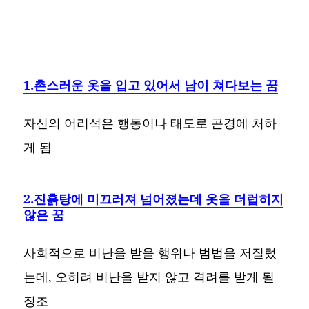
1.촌스러운 옷을 입고 있어서 남이 쳐다보는 꿈
자신의 어리석은 행동이나 태도로 곤경에 처하
게 됨
2.진흙탕에 미끄러져 넘어졌는데 옷을 더럽히지
않은 꿈
사회적으로 비난을 받을 행위나 범법을 저질렀
는데, 오히려 비난을 받지 않고 격려를 받게 될
징조