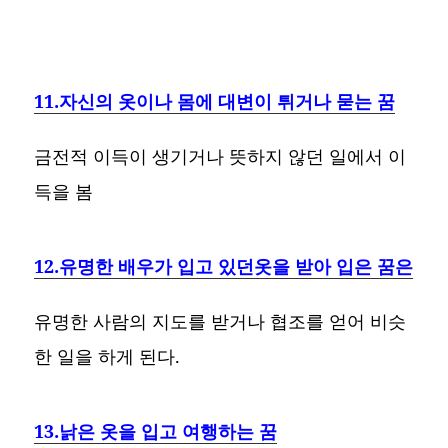
11.자신의 옷이나 몸에 대변이 튀거나 묻는 꿈
금전적 이득이 생기거나 뜻하지 않던 일에서 이
득을 봄
12.유명한 배우가 입고 있던옷을 받아 입은 꿈은
유명한 사람의 지도를 받거나 협조를 얻어 비슷
한 일을 하게 된다.
13.낡은 옷을 입고 여행하는 꿈