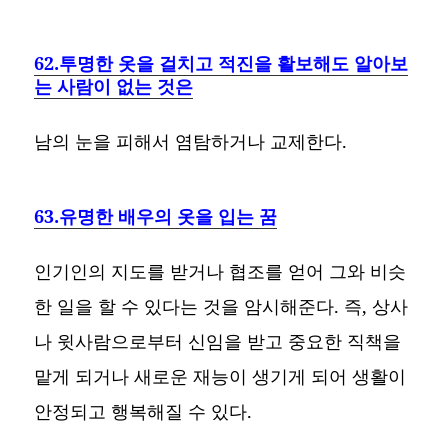
62.투명한 옷을 걸치고 적진을 활보해도 알아보
는 사람이 없는 것은
남의 눈을 피해서 염탐하거나 교제한다.
63.유명한 배우의 옷을 입는 꿈
인기인의 지도를 받거나 협조를 얻어 그와 비슷
한 일을 할 수 있다는 것을 암시해준다. 즉, 상사
나 윗사람으로부터 신임을 받고 중요한 직책을
맡게 되거나 새로운 재능이 생기게 되어 생활이
안정되고 행복해질 수 있다.