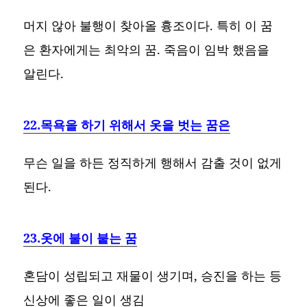
머지 않아 불행이 찾아올 흉조이다. 특히 이 꿈
은 환자에게는 최악의 꿈. 죽음이 임박 했음을
알린다.
22.목욕을 하기 위해서 옷을 벗는 꿈은
무슨 일을 하든 정직하게 행해서 감출 것이 없게
된다.
23.옷에 불이 붙는 꿈
혼담이 성립되고 재물이 생기며, 승진을 하는 등
신상에 좋은 일이 생김