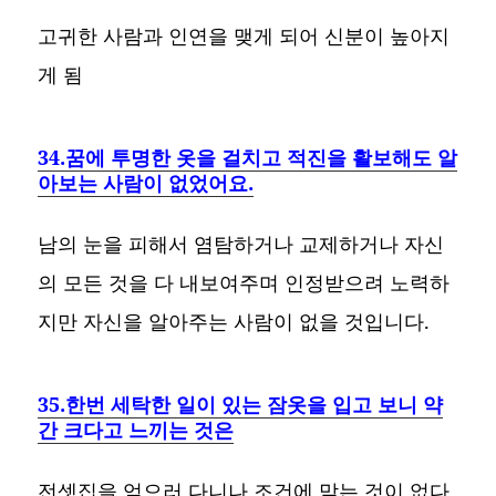
고귀한 사람과 인연을 맺게 되어 신분이 높아지
게 됨
34.꿈에 투명한 옷을 걸치고 적진을 활보해도 알
아보는 사람이 없었어요.
남의 눈을 피해서 염탐하거나 교제하거나 자신
의 모든 것을 다 내보여주며 인정받으려 노력하
지만 자신을 알아주는 사람이 없을 것입니다.
35.한번 세탁한 일이 있는 잠옷을 입고 보니 약
간 크다고 느끼는 것은
전셋집을 얻으러 다니나 조건에 맞는 것이 없다.