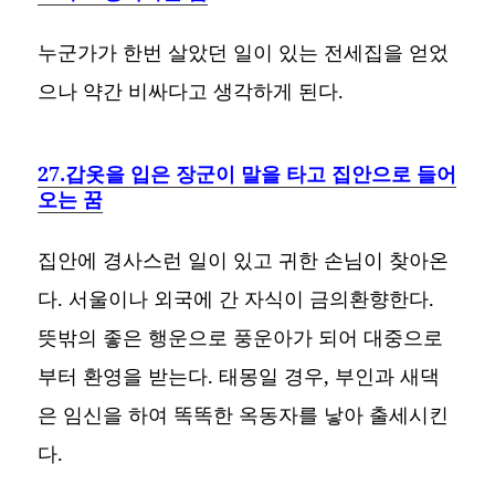
누군가가 한번 살았던 일이 있는 전세집을 얻었
으나 약간 비싸다고 생각하게 된다.
27.갑옷을 입은 장군이 말을 타고 집안으로 들어
오는 꿈
집안에 경사스런 일이 있고 귀한 손님이 찾아온
다. 서울이나 외국에 간 자식이 금의환향한다.
뜻밖의 좋은 행운으로 풍운아가 되어 대중으로
부터 환영을 받는다. 태몽일 경우, 부인과 새댁
은 임신을 하여 똑똑한 옥동자를 낳아 출세시킨
다.