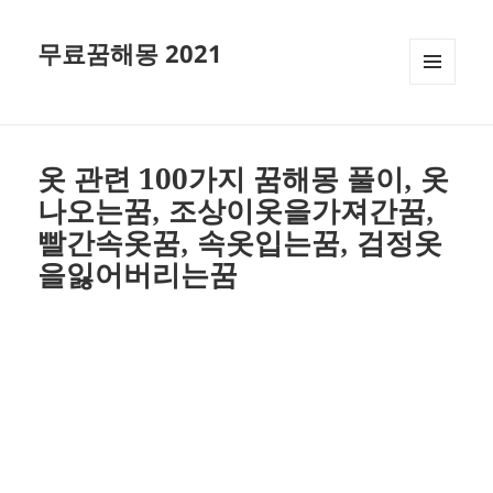
무료꿈해몽 2021
메뉴와
위젯
옷 관련 100가지 꿈해몽 풀이, 옷
나오는꿈, 조상이옷을가져간꿈,
빨간속옷꿈, 속옷입는꿈, 검정옷
을잃어버리는꿈