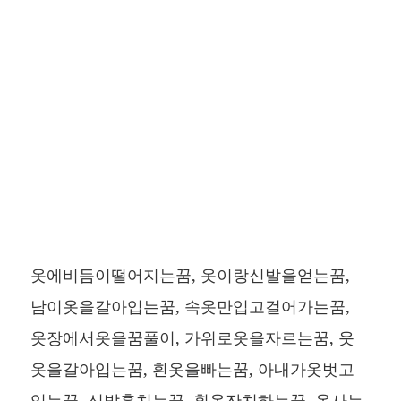
옷에비듬이떨어지는꿈, 옷이랑신발을얻는꿈,
남이옷을갈아입는꿈, 속옷만입고걸어가는꿈,
옷장에서옷을꿈풀이, 가위로옷을자르는꿈, 웃
옷을갈아입는꿈, 흰옷을빠는꿈, 아내가옷벗고
있는꿈, 신발훔치는꿈, 흰옷잔치하는꿈, 옷사는