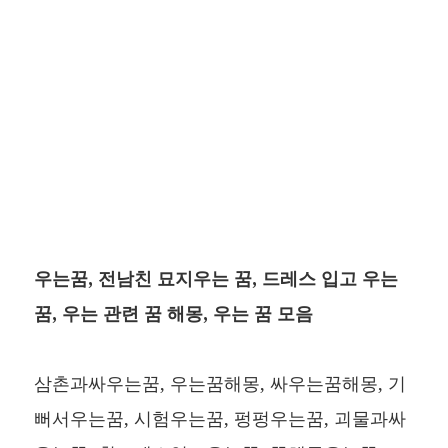
우는꿈, 전남친 묘지우는 꿈, 드레스 입고 우는
꿈, 우는 관련 꿈 해몽, 우는 꿈 모음
삼촌과싸우는꿈, 우는꿈해몽, 싸우는꿈해몽, 기
뻐서우는꿈, 시험우는꿈, 펑펑우는꿈, 괴물과싸