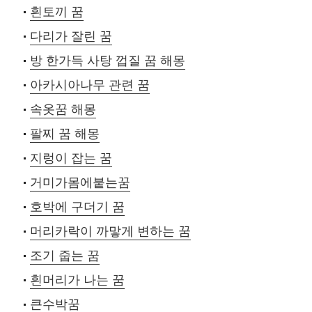
흰토끼 꿈
다리가 잘린 꿈
방 한가득 사탕 껍질 꿈 해몽
아카시아나무 관련 꿈
속옷꿈 해몽
팔찌 꿈 해몽
지렁이 잡는 꿈
거미가몸에붙는꿈
호박에 구더기 꿈
머리카락이 까맣게 변하는 꿈
조기 줍는 꿈
흰머리가 나는 꿈
큰수박꿈