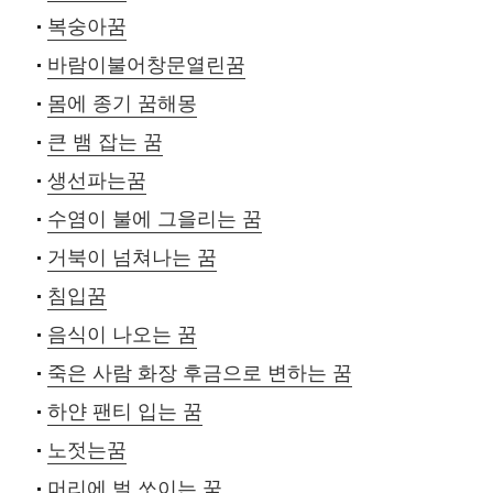
복숭아꿈
바람이불어창문열린꿈
몸에 종기 꿈해몽
큰 뱀 잡는 꿈
생선파는꿈
수염이 불에 그을리는 꿈
거북이 넘쳐나는 꿈
침입꿈
음식이 나오는 꿈
죽은 사람 화장 후금으로 변하는 꿈
하얀 팬티 입는 꿈
노젓는꿈
머리에 벌 쏘이는 꿈