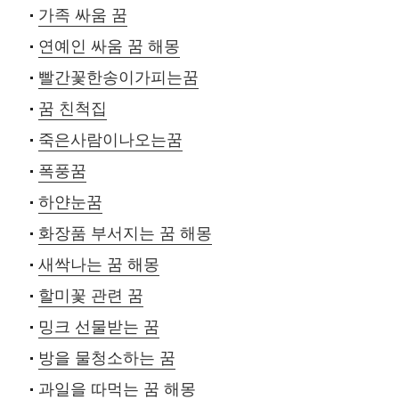
가족 싸움 꿈
연예인 싸움 꿈 해몽
빨간꽃한송이가피는꿈
꿈 친척집
죽은사람이나오는꿈
폭풍꿈
하얀눈꿈
화장품 부서지는 꿈 해몽
새싹나는 꿈 해몽
할미꽃 관련 꿈
밍크 선물받는 꿈
방을 물청소하는 꿈
과일을 따먹는 꿈 해몽