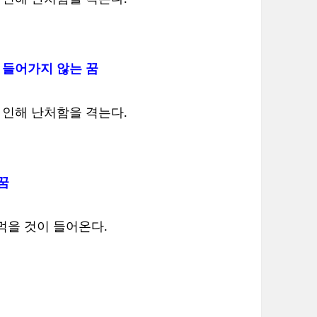
 들어가지 않는 꿈
 인해 난처함을 격는다.
꿈
먹을 것이 들어온다.