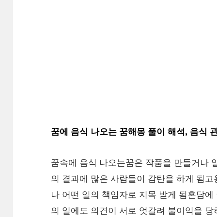
꿈에 음식 나오는 꿈해몽 풀이 해석, 음식 
꿈속에 음식 나오는꿈은 작품을 만들거나 일
의 결과에 많은 사람들이 감탄을 하게 됨고
나 어떤 일의 책임자로 지목 받게 됨혼담에
의 일에도 의견이 서로 엇갈려 불이익을 