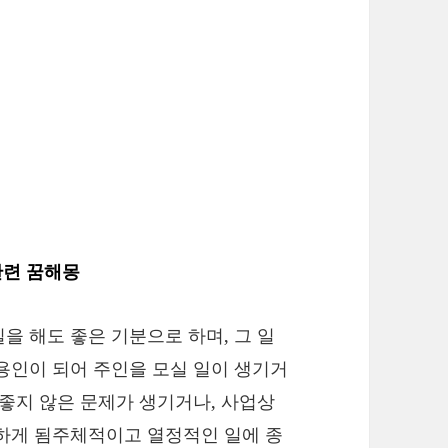
관련 꿈해몽
을 해도 좋은 기분으로 하며, 그 일
용인이 되어 주인을 모실 일이 생기거
 좋지 않은 문제가 생기거나, 사업상
당하게 됨주체적이고 열정적인 일에 종