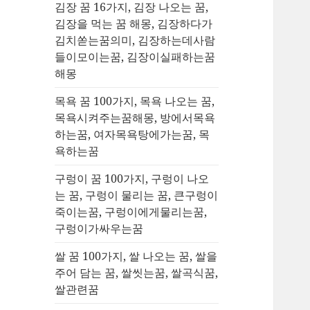
김장 꿈 16가지, 김장 나오는 꿈,
김장을 먹는 꿈 해몽, 김장하다가
김치쏟는꿈의미, 김장하는데사람
들이모이는꿈, 김장이실패하는꿈
해몽
목욕 꿈 100가지, 목욕 나오는 꿈,
목욕시켜주는꿈해몽, 방에서목욕
하는꿈, 여자목욕탕에가는꿈, 목
욕하는꿈
구렁이 꿈 100가지, 구렁이 나오
는 꿈, 구렁이 물리는 꿈, 큰구렁이
죽이는꿈, 구렁이에게물리는꿈,
구렁이가싸우는꿈
쌀 꿈 100가지, 쌀 나오는 꿈, 쌀을
주어 담는 꿈, 쌀씻는꿈, 쌀곡식꿈,
쌀관련꿈