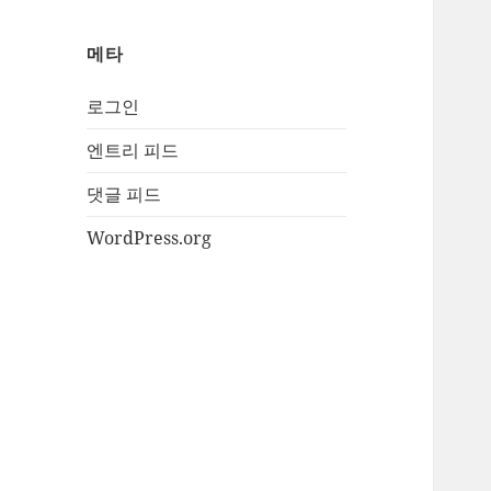
메타
로그인
엔트리 피드
댓글 피드
WordPress.org