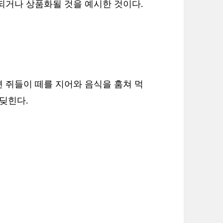
되거나 상품화될 것을 예시한 것이다.
 쥐들이 떼를 지어와 음식을 훔쳐 먹
무딪힌다.