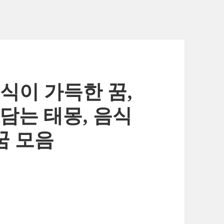
식이 가득한 꿈,
담는 태몽, 음식
꿈 모음