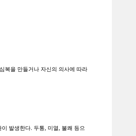
 심복을 만들거나 자신의 의사에 따라
 발생한다. 두통, 미열, 불쾌 등으