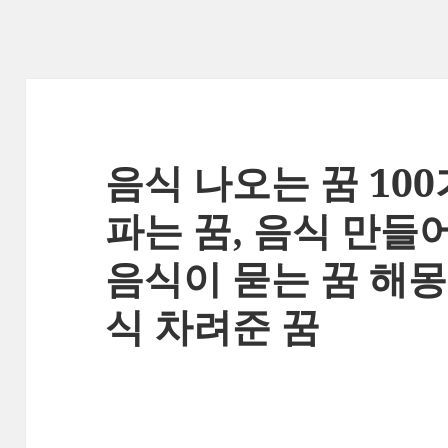
음식 나오는 꿈 100
파는 꿈, 음식 만들어
음식이 묻는 꿈 해몽
식 차려준 꿈