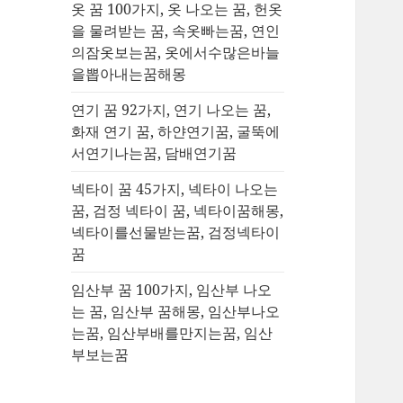
옷 꿈 100가지, 옷 나오는 꿈, 헌옷
을 물려받는 꿈, 속옷빠는꿈, 연인
의잠옷보는꿈, 옷에서수많은바늘
을뽑아내는꿈해몽
연기 꿈 92가지, 연기 나오는 꿈,
화재 연기 꿈, 하얀연기꿈, 굴뚝에
서연기나는꿈, 담배연기꿈
넥타이 꿈 45가지, 넥타이 나오는
꿈, 검정 넥타이 꿈, 넥타이꿈해몽,
넥타이를선물받는꿈, 검정넥타이
꿈
임산부 꿈 100가지, 임산부 나오
는 꿈, 임산부 꿈해몽, 임산부나오
는꿈, 임산부배를만지는꿈, 임산
부보는꿈