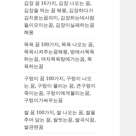
김장 꿈 16가지, 김장 나오는 꿈,
김장을 먹는 꿈 해몽, 김장하다가
김치쏟는꿈의미, 김장하는데사람
들이모이는꿈, 김장이실패하는꿈
해몽
목욕 꿈 100가지, 목욕 나오는 꿈,
목욕시켜주는꿈해몽, 방에서목욕
하는꿈, 여자목욕탕에가는꿈, 목
욕하는꿈
구렁이 꿈 100가지, 구렁이 나오
는 꿈, 구렁이 물리는 꿈, 큰구렁이
죽이는꿈, 구렁이에게물리는꿈,
구렁이가싸우는꿈
쌀 꿈 100가지, 쌀 나오는 꿈, 쌀을
주어 담는 꿈, 쌀씻는꿈, 쌀곡식꿈,
쌀관련꿈