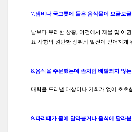
7.냄비나 국그릇에 들은 음식물이 보글보글
남보다 유리한 상황, 여건에서 재물 및 이권
요 사항의 원만한 성취와 발전이 얻어지게 
8.음식을 주문했는데 좀처럼 배달되지 않는
매력을 드러낼 대상이나 기회가 없어 초초
9.파리떼가 몸에 달라붙거나 음식에 달라붙