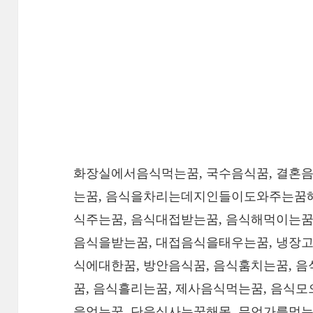
화장실에서음식먹는꿈, 국수음식꿈, 결혼
는꿈, 음식을차리는데지인들이도와주는꿈해
식주는꿈, 음식대접받는꿈, 음식해먹이는꿈
음식을받는꿈, 대접음식을태우는꿈, 냉장고
식에대한꿈, 방안음식꿈, 음식훔치는꿈, 
꿈, 음식흘리는꿈, 제사음식먹는꿈, 음식
을얻는꿈, 단음식사는꿈해몽, 무언가를먹는