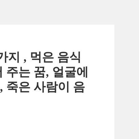
가지 , 먹은 음식
 주는 꿈, 얼굴에
, 죽은 사람이 음