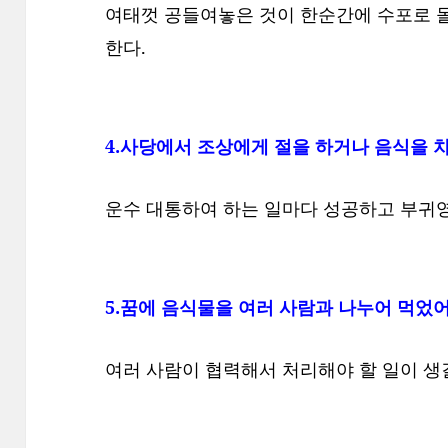
여태껏 공들여놓은 것이 한순간에 수포로 돌아
한다.
4.사당에서 조상에게 절을 하거나 음식을 
운수 대통하여 하는 일마다 성공하고 부귀
5.꿈에 음식물을 여러 사람과 나누어 먹었어
여러 사람이 협력해서 처리해야 할 일이 생