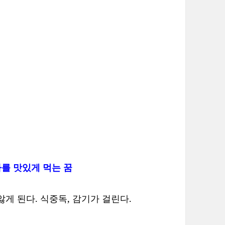
사를 맛있게 먹는 꿈
게 된다. 식중독, 감기가 걸린다.