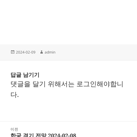
작
글
2024-02-09
admin
성
쓴
일
이
자
답글 남기기
댓글을 달기 위해서는
로그인
해야합니
다.
글
이전
한국 경기 전망 2024-02-08
내
이