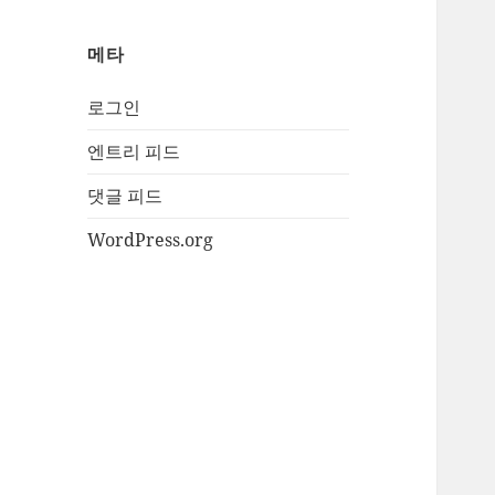
메타
로그인
엔트리 피드
댓글 피드
WordPress.org