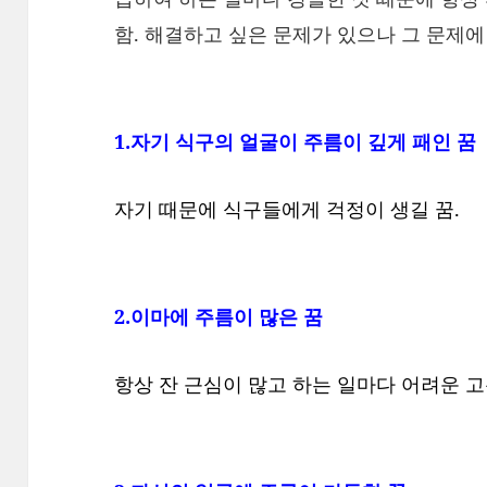
함. 해결하고 싶은 문제가 있으나 그 문제에 
1.자기 식구의 얼굴이 주름이 깊게 패인 꿈
자기 때문에 식구들에게 걱정이 생길 꿈.
2.이마에 주름이 많은 꿈
항상 잔 근심이 많고 하는 일마다 어려운 고