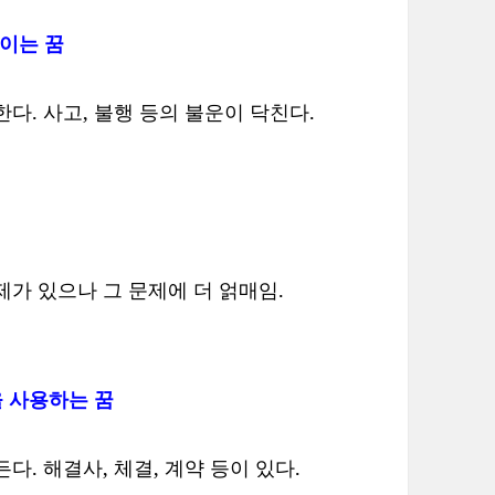
보이는 꿈
다. 사고, 불행 등의 불운이 닥친다.
제가 있으나 그 문제에 더 얽매임.
을 사용하는 꿈
. 해결사, 체결, 계약 등이 있다.