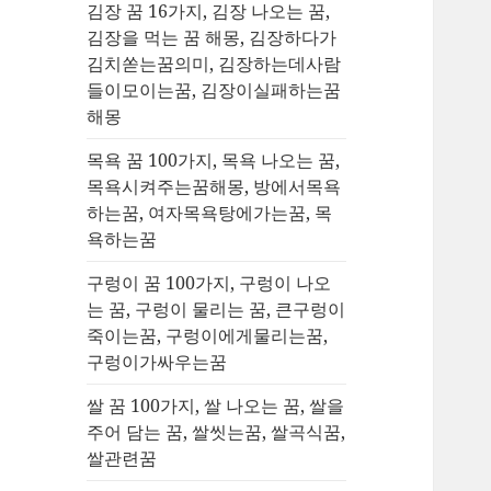
김장 꿈 16가지, 김장 나오는 꿈,
김장을 먹는 꿈 해몽, 김장하다가
김치쏟는꿈의미, 김장하는데사람
들이모이는꿈, 김장이실패하는꿈
해몽
목욕 꿈 100가지, 목욕 나오는 꿈,
목욕시켜주는꿈해몽, 방에서목욕
하는꿈, 여자목욕탕에가는꿈, 목
욕하는꿈
구렁이 꿈 100가지, 구렁이 나오
는 꿈, 구렁이 물리는 꿈, 큰구렁이
죽이는꿈, 구렁이에게물리는꿈,
구렁이가싸우는꿈
쌀 꿈 100가지, 쌀 나오는 꿈, 쌀을
주어 담는 꿈, 쌀씻는꿈, 쌀곡식꿈,
쌀관련꿈