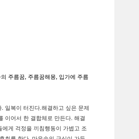
마의 주름꿈, 주름꿈해몽, 입가에 주름
. 일복이 터진다.해결하고 싶은 문제
를 이어서 한 결합체로 만든다. 해결
구들에게 걱정을 끼침행동이 가볍고 조
 후회를 한다. 마음속의 근심이 가득