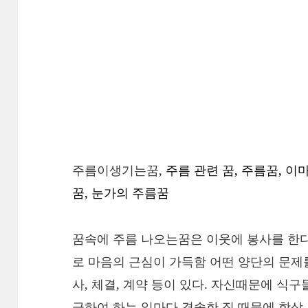
주름이생기는꿈,
주름 관련 꿈, 주름꿈, 이
꿈, 눈가의 주름꿈
꿈속에 주름 나오는꿈은 이웃에 봉사를 한다
로 마음의 근심이 가득함 어떤 양단의 문제
사, 체결, 계약 등이 있다. 자신때문에 식
급하여 하는 일마다 경솔한 짓 때문에 항상