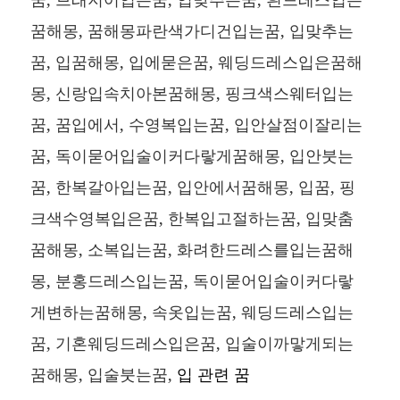
꿈해몽, 꿈해몽파란색가디건입는꿈, 입맞추는
꿈, 입꿈해몽, 입에묻은꿈, 웨딩드레스입은꿈해
몽, 신랑입속치아본꿈해몽, 핑크색스웨터입는
꿈, 꿈입에서, 수영복입는꿈, 입안살점이잘리는
꿈, 독이묻어입술이커다랗게꿈해몽, 입안붓는
꿈, 한복갈아입는꿈, 입안에서꿈해몽, 입꿈, 핑
크색수영복입은꿈, 한복입고절하는꿈, 입맞춤
꿈해몽, 소복입는꿈, 화려한드레스를입는꿈해
몽, 분홍드레스입는꿈, 독이묻어입술이커다랗
게변하는꿈해몽, 속옷입는꿈, 웨딩드레스입는
꿈, 기혼웨딩드레스입은꿈, 입술이까맣게되는
꿈해몽, 입술붓는꿈,
입 관련 꿈