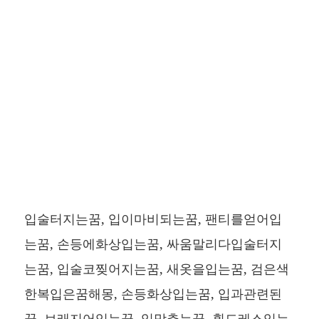
입술터지는꿈, 입이마비되는꿈, 팬티를얻어입
는꿈, 손등에화상입는꿈, 싸움말리다입술터지
는꿈, 입술코찢어지는꿈, 새옷을입는꿈, 검은색
한복입은꿈해몽, 손등화상입는꿈, 입과관련된
꿈, 브래지어입는꿈, 입맞추는꿈, 흰드레스입는