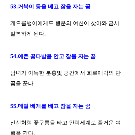
53.거북이 등을 베고 잠을 자는 꿈
게으름뱅이에게도 행운의 여신이 찾아와 금시
발복하게 된다.
54.예쁜 꽃다발을 안고 잠을 자는 꿈
남녀가 아늑한 분홍빛 공간에서 희로애락의 단
꿈을 꾼다.
55.메밀 베개를 베고 잠을 자는 꿈
신선처럼 꽃구름을 타고 안락세계로 즐거운 여
행을 간다.