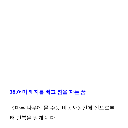
38.어미 돼지를 베고 잠을 자는 꿈
목마른 나무에 물 주듯 비몽사몽간에 신으로부
터 만복을 받게 된다.