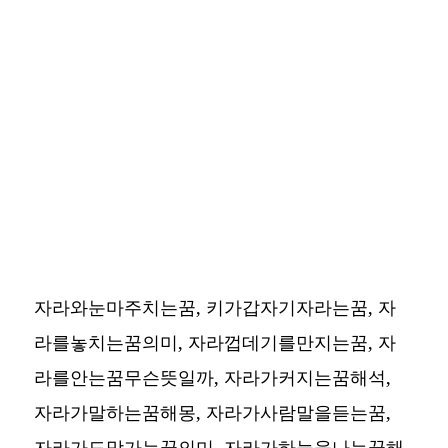
자라와눈마주치는꿈, 키가갑자기자라는꿈, 자
라를놓치는꿈의미, 자라껍데기를만지는꿈, 자
라를안는꿈무슨뜻일까, 자라가커지는꿈해석,
자라가말하는꿈해몽, 자라가사람말을듣는꿈,
자라가도망가는꿈의미, 자라가하늘을나는꿈해