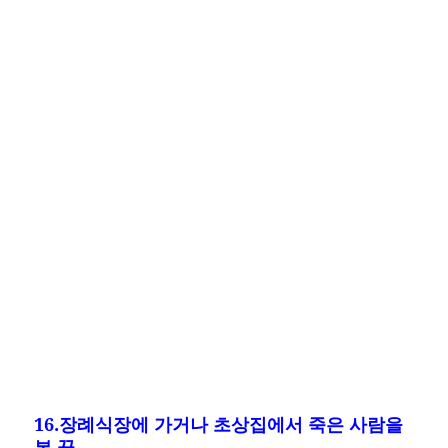
16.장례식장에 가거나 초상집에서 죽은 사람을
본 꿈