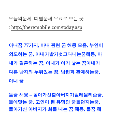
오늘의운세, 띠별운세 무료로 보는 곳
:
http://theremobile.com/today.asp
아내꿈 77가지, 아내 관련 꿈 해몽 모음, 부인이
외도하는 꿈, 아내가발가벗고다니는꿈해몽, 아
내가 결혼하는 꿈, 아내가 아기 낳는 꿈아내가
다른 남자와 누워있는 꿈, 남편과 관계하는꿈,
아내 꿈
돌꿈 해몽 – 돌아가신할아버지가벌레물리슨꿈,
돌에맞는 꿈, 고인이 된 유명인 꿈돌던지는꿈,
돌아가신 아버지가 화를 내는 꿈 해몽, 돌꿈 해