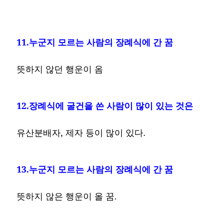
11.누군지 모르는 사람의 장례식에 간 꿈
뜻하지 않던 행운이 옴
12.장례식에 굴건을 쓴 사람이 많이 있는 것은
유산분배자, 제자 등이 많이 있다.
13.누군지 모르는 사람의 장례식에 간 꿈
뜻하지 않은 행운이 올 꿈.