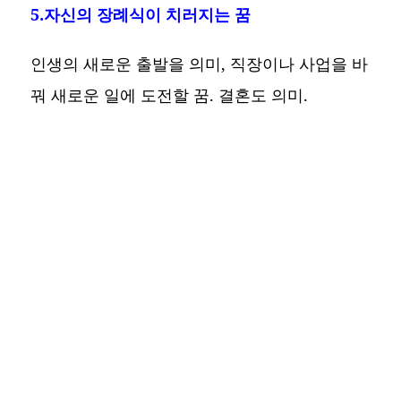
5.자신의 장례식이 치러지는 꿈
인생의 새로운 출발을 의미, 직장이나 사업을 바
꿔 새로운 일에 도전할 꿈. 결혼도 의미.