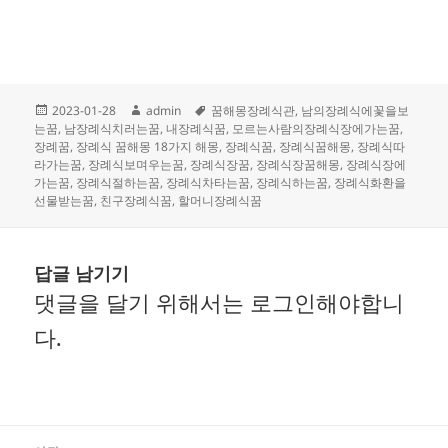
작
글
태
2023-01-28
admin
꿈해몽장례식관
,
남의장례식에꽃을보
성
쓴
그
는꿈
,
남장례식치러는꿈
,
내장례식꿈
,
모르는사람의장례식장에가는꿈
,
일
이
장례꿈
,
장례식 꿈해몽 18가지 해몽
,
장례식꿈
,
장례식꿈해몽
,
장례식따
자
라가는꿈
,
장례식보며우는꿈
,
장례식장꿈
,
장례식장꿈해몽
,
장례식장에
가는꿈
,
장례식절하는꿈
,
장례식차타는꿈
,
장례식하는꿈
,
장례식화환을
선물받는꿈
,
친구장례식꿈
,
할머니장례식꿈
답글 남기기
댓글을 달기 위해서는
로그인
해야합니
다.
글