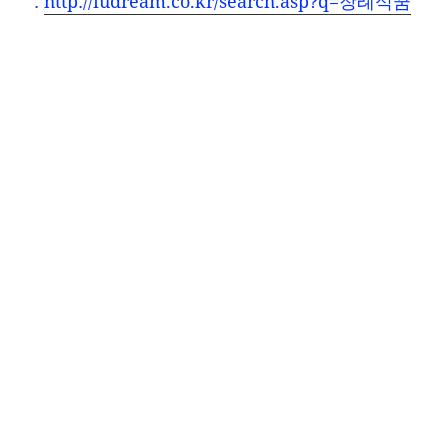
:
http://iudream.co.kr/search.asp?q=장례식꿈