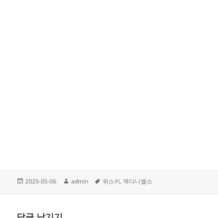
작
글
태
2025-05-06
admin
위스키
,
잭다니엘스
성
쓴
그
일
이
자
답글 남기기