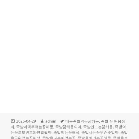
작
글
태
2025-04-29
admin
매운족발먹는꿈해몽
,
족발 꿈 해몽정
성
쓴
그
리
,
족발과맥주먹는꿈해몽
,
족발꿈해몽의미
,
족발만드는꿈해몽
,
족발먹
일
이
는꿈로또번호와연결될까
,
족발먹는꿈해석
,
족발사는꿈무슨뜻일까
,
족발
자
을구워먹는꿈해석
,
족발을나누어먹는꿈
,
족발을버리는꿈해몽
,
족발을보