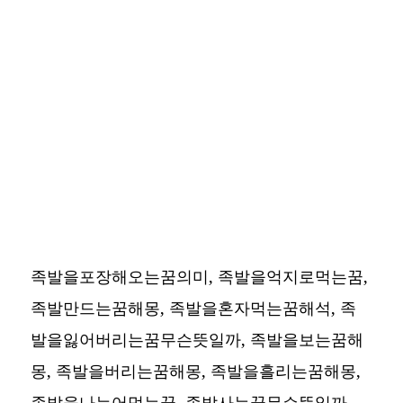
족발을포장해오는꿈의미, 족발을억지로먹는꿈,
족발만드는꿈해몽, 족발을혼자먹는꿈해석, 족
발을잃어버리는꿈무슨뜻일까, 족발을보는꿈해
몽, 족발을버리는꿈해몽, 족발을흘리는꿈해몽,
족발을나누어먹는꿈, 족발사는꿈무슨뜻일까,