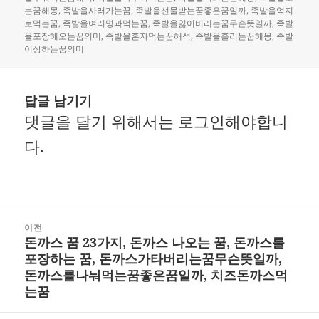
는꿈해몽
,
족발을사러가는꿈
,
족발을선물받는꿈좋은꿈일까
,
족발을억지
로먹는꿈
,
족발을여러명과먹는꿈
,
족발을잃어버리는꿈무슨뜻일까
,
족발
을포장해오는꿈의미
,
족발을혼자먹는꿈해석
,
족발을흘리는꿈해몽
,
족발
이상하는꿈의미
답글 남기기
댓글을 달기 위해서는
로그인
해야합니
다.
글
이전
돈까스 꿈 23가지, 돈까스 나오는 꿈, 돈까스를
내
이
포장하는 꿈, 돈까스가타버리는꿈무슨뜻일까,
비
전
돈까스를나눠먹는꿈좋은꿈일까, 치즈돈까스먹
는꿈
게
글: