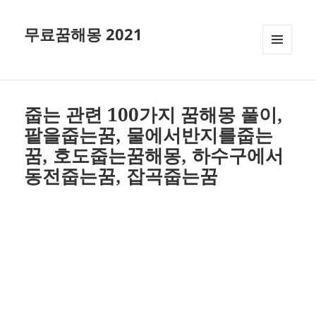
무료꿈해몽 2021
메뉴와
위젯
줍는 관련 100가지 꿈해몽 풀이,
팥을줍는꿈, 물에서반지를줍는
꿈, 호도줍는꿈해몽, 하수구에서
동전줍는꿈, 잡곡줍는꿈