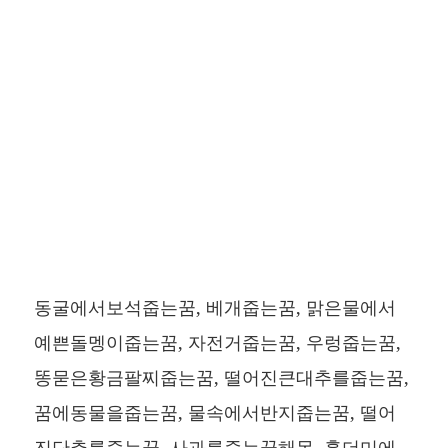
동굴에서보석줍는꿈, 베개줍는꿈, 맑은물에서
예쁜돌멩이줍는꿈, 자전거줍는꿈, 우렁줍는꿈,
똥묻은황금팔찌줍는꿈, 떨어진큰대추를줍는꿈,
꿈에동물을줍는꿈, 물속에서반지줍는꿈, 떨어
진단추를줍는꿈, 사과를줍는꿈해몽, 흙더미에