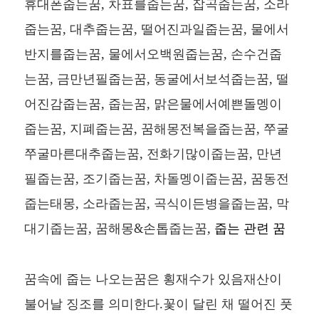
휴대폰줍는꿈, 차표를줍는꿈, 잡곡줍는꿈, 소라
줍는꿈, 대추줍는꿈, 떨어진과일줍는꿈, 물에서
반지를줍는꿈, 물에서오백원줍는꿈, 손수건줍
는꿈, 금만년필줍는꿈, 동굴에서보석줍는꿈, 떨
어진감줍는꿈, 줍는꿈, 맑은물에서예쁜돌멩이
줍는꿈, 지폐줍는꿈, 꿈해몽전복을줍는꿈, 쭈굴
쭈굴마른대추줍는꿈, 전화기많이줍는꿈, 만년
필줍는꿈, 조기줍는꿈, 차돌멩이줍는꿈, 꿈동전
줍는태몽, 소라줍는꿈, 곡식이든병을줍는꿈, 막
대기줍는꿈, 꿈해몽&손톱줍는꿈,
줍는 관련 꿈
꿈속에 줍는 나오는꿈은 횡재수가 있음재산이
불어날 징조를 의미한다.꽃이 달린 채 떨어진 풋