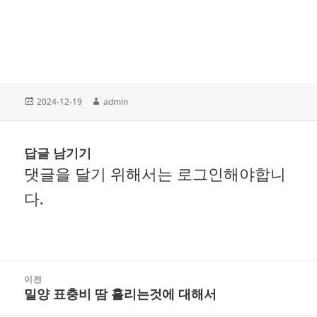
작
글
2024-12-19
admin
성
쓴
일
이
자
답글 남기기
댓글을 달기 위해서는
로그인
해야합니
다.
글
이전
밀양 표충비 땀 흘리는것에 대해서
내
이