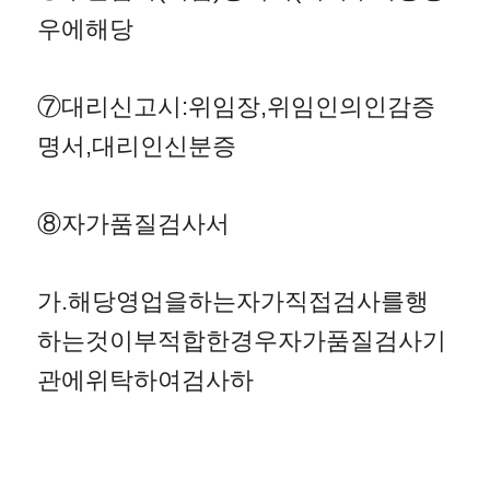
우에해당
⑦대리신고시:위임장,위임인의인감증
명서,대리인신분증
⑧자가품질검사서
가.해당영업을하는자가직접검사를행
하는것이부적합한경우자가품질검사기
관에위탁하여검사하