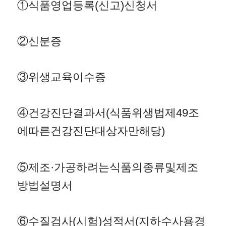
①식품영업등록(신고)신청서
②신분증
③위생교육이수증
④건강진단결과서(식품위생법제49조
에따른건강진단대상자만해당)
⑤제조·가공하려는식품의종류및제조
방법설명서
⑥수질검사(시험)성적서(지하수사용경