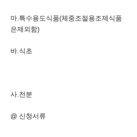
마.특수용도식품(체중조절용조제식품
은제외함)
바.식초
사.전분
@ 신청서류