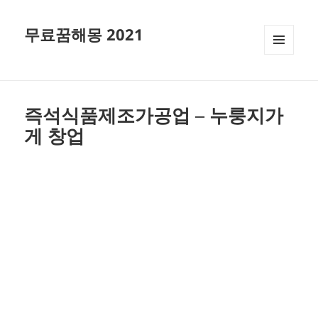
무료꿈해몽 2021
메뉴와
위젯
즉석식품제조가공업 – 누룽지가
게 창업