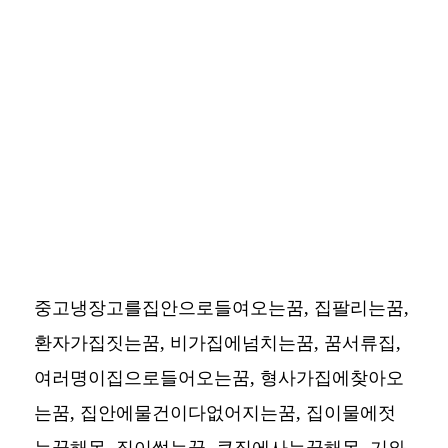
중고냉장고를집안으로들여오는꿈, 집팔리는꿈,
환자가집짓는꿈, 비가집에넘치는꿈, 꿈서류집,
여러명이집으로들어오는꿈, 형사가집에찾아오
는꿈, 집안에물건이다없어지는꿈, 집이물에젓
는꿈해몽, 집이썩는꿈, 큰집에사는꿈해몽, 기와