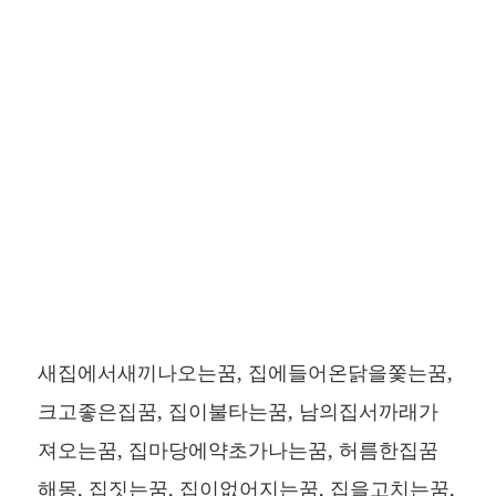
새집에서새끼나오는꿈, 집에들어온닭을쫓는꿈,
크고좋은집꿈, 집이불타는꿈, 남의집서까래가
져오는꿈, 집마당에약초가나는꿈, 허름한집꿈
해몽, 집짓는꿈, 집이없어지는꿈, 집을고치는꿈,