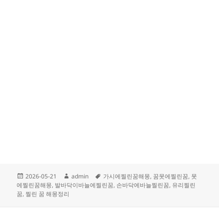
작
글
태
2026-05-21
admin
가시에찔린꿈해몽
,
꿈못에찔린꿈
,
못
성
쓴
그
에찔린꿈해몽
,
발바닥이바늘에찔린꿈
,
손바닥에바늘찔린꿈
,
유리찔린
일
이
꿈
,
찔린 꿈 해몽정리
자