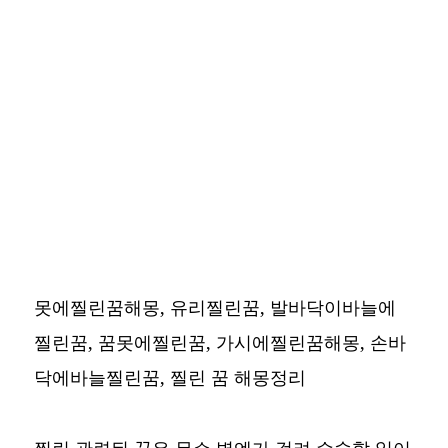
못에찔린꿈해몽, 유리찔린꿈, 발바닥이바늘에
찔린꿈, 꿈못에찔린꿈, 가시에찔린꿈해몽, 손바
닥에바늘찔린꿈,
찔린 꿈 해몽정리
찔린 관련된 꿈은 무슨 병엔가 걸려 수술할 일이