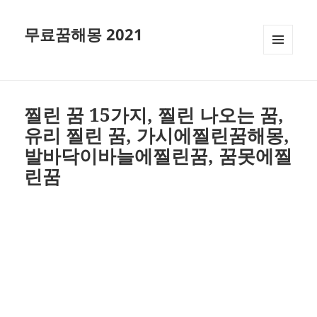
무료꿈해몽 2021
메뉴와
위젯
찔린 꿈 15가지, 찔린 나오는 꿈,
유리 찔린 꿈, 가시에찔린꿈해몽,
발바닥이바늘에찔린꿈, 꿈못에찔
린꿈