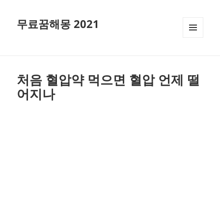
무료꿈해몽 2021
메뉴와
위젯
처음 혈압약 먹으면 혈압 언제 떨
어지나