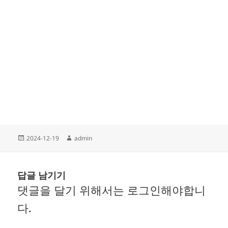
작
글
2024-12-19
admin
성
쓴
일
이
자
답글 남기기
댓글을 달기 위해서는
로그인
해야합니
다.