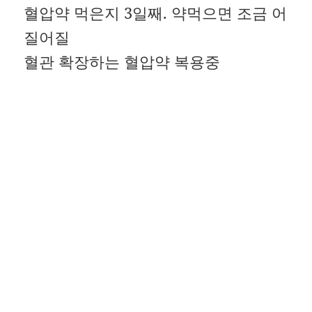
혈압약 먹은지 3일째. 약먹으면 조금 어
질어질
혈관 확장하는 혈압약 복용중