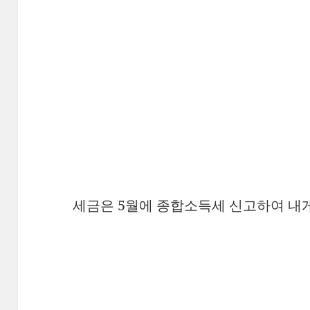
세금은 5월에 종합소득세 신고하여 내게