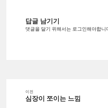
답글 남기기
댓글을 달기 위해서는
로그인
해야합니다
글
내
이전
심장이 쪼이는 느낌
이
비
전
게