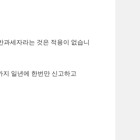
반과세자라는 것은 적용이 없습니
일까지 일년에 한번만 신고하고