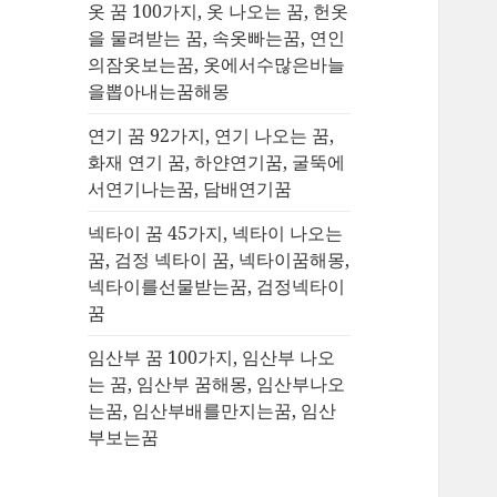
옷 꿈 100가지, 옷 나오는 꿈, 헌옷
을 물려받는 꿈, 속옷빠는꿈, 연인
의잠옷보는꿈, 옷에서수많은바늘
을뽑아내는꿈해몽
연기 꿈 92가지, 연기 나오는 꿈,
화재 연기 꿈, 하얀연기꿈, 굴뚝에
서연기나는꿈, 담배연기꿈
넥타이 꿈 45가지, 넥타이 나오는
꿈, 검정 넥타이 꿈, 넥타이꿈해몽,
넥타이를선물받는꿈, 검정넥타이
꿈
임산부 꿈 100가지, 임산부 나오
는 꿈, 임산부 꿈해몽, 임산부나오
는꿈, 임산부배를만지는꿈, 임산
부보는꿈