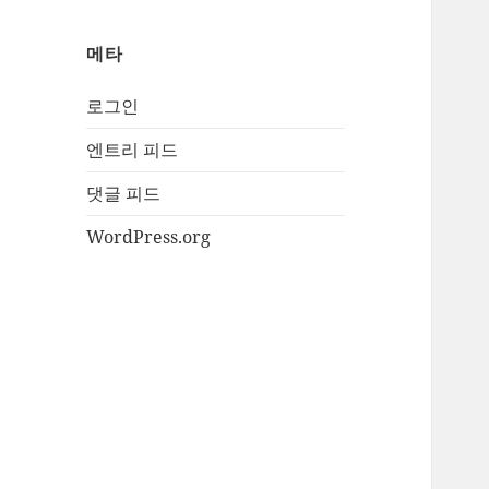
메타
로그인
엔트리 피드
댓글 피드
WordPress.org