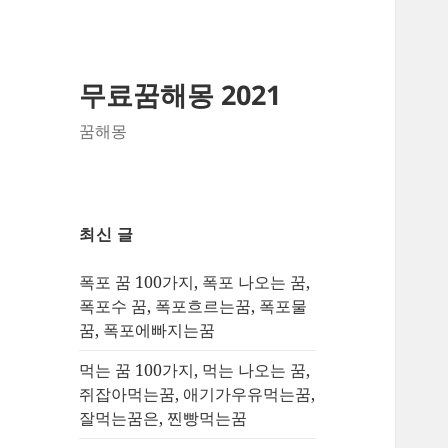
무료꿈해몽 2021
꿈해몽
최신 글
폭포 꿈 100가지, 폭포 나오는 꿈,
폭포수 꿈, 폭포흐르는꿈, 폭포물
꿈, 폭포에빠지는꿈
먹는 꿈 100가지, 먹는 나오는 꿈,
쥐잡아먹는꿈, 애기가우유먹는꿈,
잘먹는꿈은, 찐빵먹는꿈