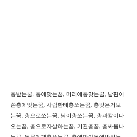
총받는꿈, 총에맞는꿈, 머리에총맞는꿈, 남편이
쏜총에맞는꿈, 사람한테총쏘는꿈, 총맞은거보
는꿈, 총으로쏘는꿈, 남이총쏘는꿈, 총과칼이나
오는꿈, 총으로자살하는꿈, 기관총꿈, 총싸움나
는꿈, 동물에게총쏘는꿈, 총에맞아몸에박히는