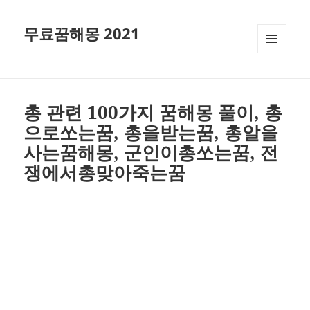
무료꿈해몽 2021
메뉴와
위젯
총 관련 100가지 꿈해몽 풀이, 총
으로쏘는꿈, 총을받는꿈, 총알을
사는꿈해몽, 군인이총쏘는꿈, 전
쟁에서총맞아죽는꿈