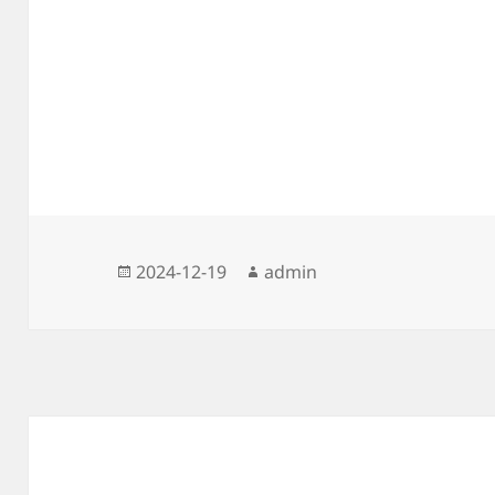
작
글
2024-12-19
admin
성
쓴
일
이
자