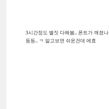
3시간정도 별짓 다해봄.. 폰트가 깨졌나
등등.. ㅋ 알고보면 쉬운건데 에효