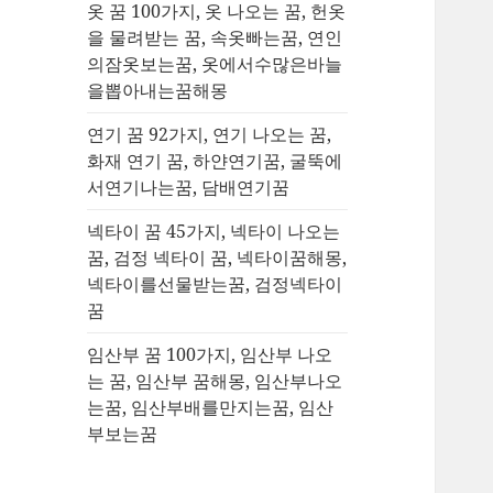
옷 꿈 100가지, 옷 나오는 꿈, 헌옷
을 물려받는 꿈, 속옷빠는꿈, 연인
의잠옷보는꿈, 옷에서수많은바늘
을뽑아내는꿈해몽
연기 꿈 92가지, 연기 나오는 꿈,
화재 연기 꿈, 하얀연기꿈, 굴뚝에
서연기나는꿈, 담배연기꿈
넥타이 꿈 45가지, 넥타이 나오는
꿈, 검정 넥타이 꿈, 넥타이꿈해몽,
넥타이를선물받는꿈, 검정넥타이
꿈
임산부 꿈 100가지, 임산부 나오
는 꿈, 임산부 꿈해몽, 임산부나오
는꿈, 임산부배를만지는꿈, 임산
부보는꿈