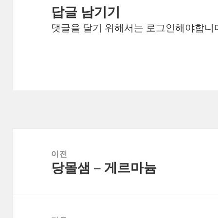
답글 남기기
댓글을 달기 위해서는
로그인
해야합니다
글
내
이전
당몰샘 – 게르마늄
이
비
전
게
글:
이
션